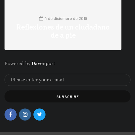
4 de diciembre de 2019
Reflexiones de un ciudadano
de a pie
2
0
Powered by
Davenport
SUBSCRIBE