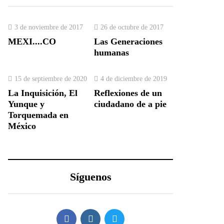
3 de noviembre de 2017
26 de octubre de 2017
MEXI....CO
Las Generaciones
humanas
15 de septiembre de 2020
4 de diciembre de 2019
La Inquisición, El
Reflexiones de un
Yunque y
ciudadano de a pie
Torquemada en
México
Síguenos