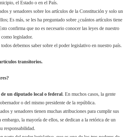
nicipio, el Estado o en el País.
ados y senadores sobre los artículos de la Constitución y solo un
llos; Es más, se les ha preguntado sobre ¿cuántos artículos tiene
Esto confirma que no es necesario conocer las leyes de nuestro
r como legislador.
 todos debemos saber sobre el poder legislativo en nuestro país.
rtículos transitorios.
ores?
de un diputado local o federal
. En muchos casos, la gente
obernador o del mismo presidente de la república.
utados y senadores tienen muchas atribuciones para cumplir sus
 embargo, la mayoría de ellos, se dedican a la retórica de un
su responsabilidad.
 parte del poder legislativo, que es uno de los tres poderes de